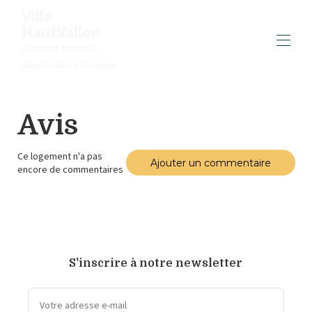
Villa
HautVallon
Charming Boutique
Guesthouse in Provence
Accueil
Avis
Vue d'ensemble
Galerie
Plan
Ce logement n'a pas
Tarifs
Ajouter un commentaire
encore de commentaires
Disponibilités
Avis
Restauration
▾
Contact
S'inscrire à notre newsletter